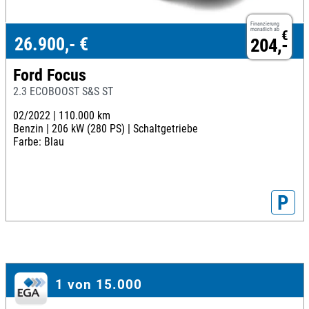
Finanzierung
monatlich ab
€
26.900,- €
204,-
Ford Focus
2.3 ECOBOOST S&S ST
02/2022 |
110.000 km
Benzin |
206 kW (280 PS) |
Schaltgetriebe
Farbe: Blau
P
1 von 15.000