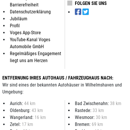
FOLGEN SIE UNS
Barrierefreiheit
Datenschutzerklärung
Jubiläum
Profil
Voges App-Store
YouTube-Kanal Voges
Automobile GmbH
Regelmäßiges Engagement
liegt uns am Herzen
ENTFERNUNG IHRES AUTOHAUS / FAHRZEUGHAUS NACH:
Wir sind eines der bekannten Autohäuser in Wilhelmshaven und
Umgebung:
Aurich:
44 km
Bad Zwischenahn:
38 km
Oldenburg:
43 km
Rastede:
33 km
Wangerland:
16 km
Wiesmoor:
30 km
Zetel:
17 km
Bremen:
69 km