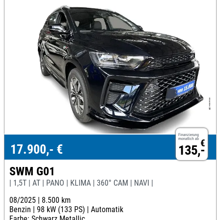
Finanzierung
monatlich ab
€
17.900,- €
135,-
SWM G01
| 1,5T | AT | PANO | KLIMA | 360° CAM | NAVI |
08/2025 |
8.500 km
Benzin |
98 kW (133 PS) |
Automatik
Farbe: Schwarz Metallic