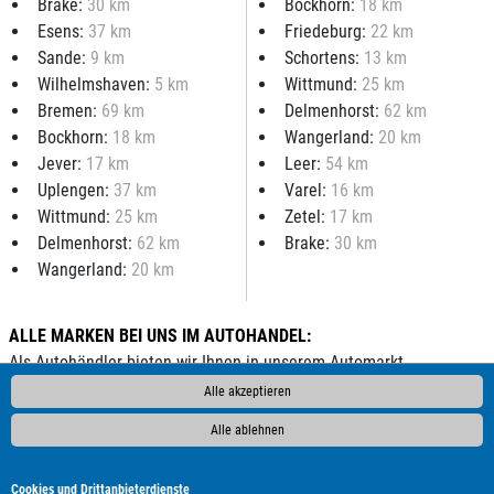
Brake:
30 km
Bockhorn:
18 km
Esens:
37 km
Friedeburg:
22 km
Sande:
9 km
Schortens:
13 km
Wilhelmshaven:
5 km
Wittmund:
25 km
Bremen:
69 km
Delmenhorst:
62 km
Bockhorn:
18 km
Wangerland:
20 km
Jever:
17 km
Leer:
54 km
Uplengen:
37 km
Varel:
16 km
Wittmund:
25 km
Zetel:
17 km
Delmenhorst:
62 km
Brake:
30 km
Wangerland:
20 km
ALLE MARKEN BEI UNS IM AUTOHANDEL:
Als Autohändler bieten wir Ihnen in unserem Automarkt
Gebrauchtwagen, Jahreswagen und Neuwagen folgender
Alle akzeptieren
Automarken an:
Alle ablehnen
ALPINA
Abarth
Aixam
Alfa Romeo
Audi
BAIC
BMW
Bentley
Borgward
Bürstner
Cadillac
Carado
Cookies und Drittanbieterdienste