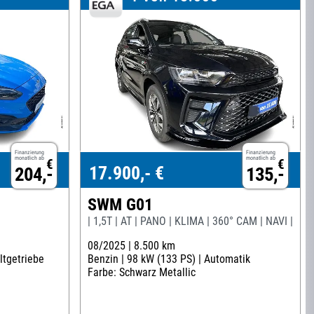
Finanzierung
Finanzierung
monatlich ab
monatlich ab
€
€
17.900,- €
204,-
135,-
SWM G01
| 1,5T | AT | PANO | KLIMA | 360° CAM | NAVI |
08/2025 |
8.500 km
ltgetriebe
Benzin |
98 kW (133 PS) |
Automatik
Farbe: Schwarz Metallic