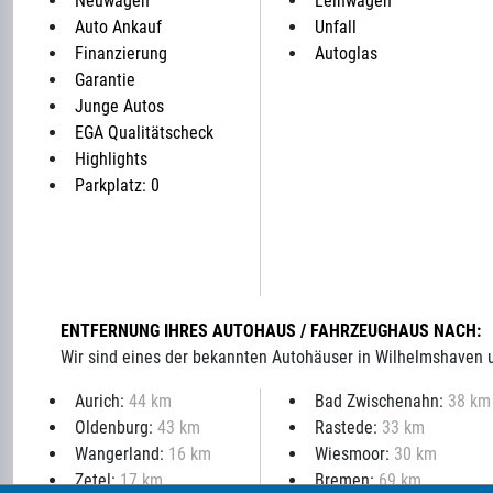
Neuwagen
Leihwagen
Auto Ankauf
Unfall
Finanzierung
Autoglas
Garantie
Junge Autos
EGA Qualitätscheck
Highlights
Parkplatz: 0
ENTFERNUNG IHRES AUTOHAUS / FAHRZEUGHAUS NACH:
Wir sind eines der bekannten Autohäuser in Wilhelmshaven
Aurich:
44 km
Bad Zwischenahn:
38 km
Oldenburg:
43 km
Rastede:
33 km
Wangerland:
16 km
Wiesmoor:
30 km
Zetel:
17 km
Bremen:
69 km