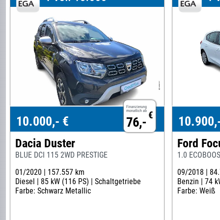
Finanzierung
monatlich ab
€
10.000,- €
10.900,
76,-
Dacia Duster
Ford Foc
BLUE DCI 115 2WD PRESTIGE
1.0 ECOBOO
01/2020 |
157.557 km
09/2018 |
84
Diesel |
85 kW (116 PS) |
Schaltgetriebe
Benzin |
74 k
Farbe: Schwarz Metallic
Farbe: Weiß