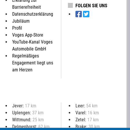
Erklärung zur
FOLGEN SIE UNS
Barrierefreiheit
Datenschutzerklärung
Jubiläum
Profil
Voges App-Store
YouTube-Kanal Voges
Automobile GmbH
Regelmäßiges
Engagement liegt uns
am Herzen
Jever:
17 km
Leer:
54 km
Uplengen:
37 km
Varel:
16 km
Wittmund:
25 km
Zetel:
17 km
Delmenhorst:
62 km
Brake:
30 km