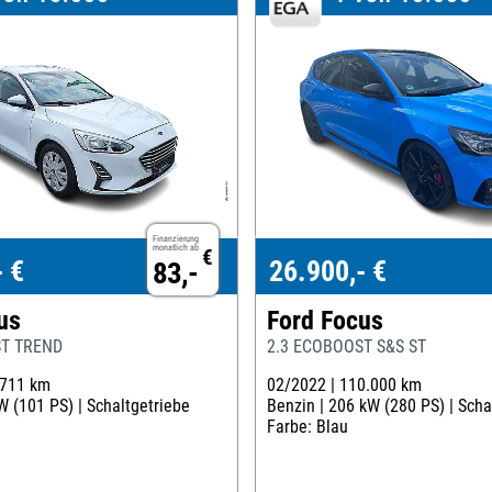
Finanzierung
monatlich ab
€
- €
26.900,- €
83,-
us
Ford Focus
ST TREND
2.3 ECOBOOST S&S ST
.711 km
02/2022 |
110.000 km
W (101 PS) |
Schaltgetriebe
Benzin |
206 kW (280 PS) |
Scha
Farbe: Blau