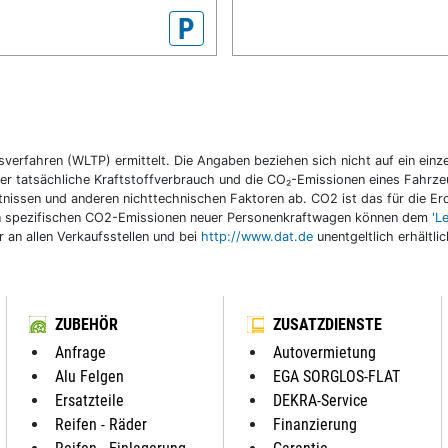
P
fahren (WLTP) ermittelt. Die Angaben beziehen sich nicht auf ein einzel
r tatsächliche Kraftstoffverbrauch und die CO₂-Emissionen eines Fahrzeu
nissen und anderen nichttechnischen Faktoren ab. CO2 ist das für die E
llen spezifischen CO2-Emissionen neuer Personenkraftwagen können dem
'L
an allen Verkaufsstellen und bei
http://www.dat.de
unentgeltlich erhältli
ZUBEHÖR
ZUSATZDIENSTE
Anfrage
Autovermietung
Alu Felgen
EGA SORGLOS-FLAT
Ersatzteile
DEKRA-Service
Reifen - Räder
Finanzierung