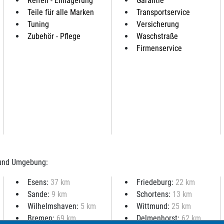
Reifen - Einlagerung
Garantie
Teile für alle Marken
Transportservice
Tuning
Versicherung
Zubehör - Pflege
Waschstraße
Firmenservice
 und Umgebung:
Esens:
37 km
Friedeburg:
22 km
Sande:
9 km
Schortens:
13 km
Wilhelmshaven:
5 km
Wittmund:
25 km
Bremen:
69 km
Delmenhorst:
62 km