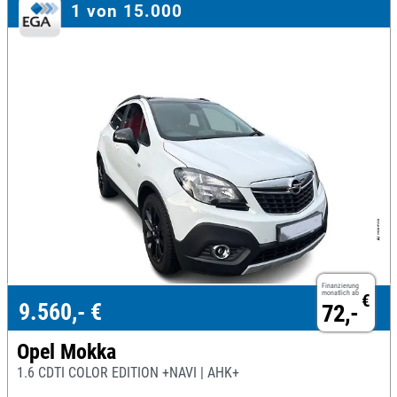
1 von 15.000
Finanzierung
monatlich ab
€
9.560,- €
72,-
Opel Mokka
1.6 CDTI COLOR EDITION +NAVI | AHK+