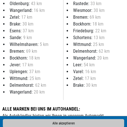
Oldenburg:
43 km
Rastede:
33 km
Wangerland:
16 km
Wiesmoor:
30 km
Zetel:
17 km
Bremen:
69 km
Brake:
30 km
Bockhorn:
18 km
Esens:
37 km
Friedeburg:
22 km
Sande:
9 km
Schortens:
13 km
Wilhelmshaven:
5 km
Wittmund:
25 km
Bremen:
69 km
Delmenhorst:
62 km
Bockhorn:
18 km
Wangerland:
20 km
Jever:
17 km
Leer:
54 km
Uplengen:
37 km
Varel:
16 km
Wittmund:
25 km
Zetel:
17 km
Delmenhorst:
62 km
Brake:
30 km
Wangerland:
20 km
ALLE MARKEN BEI UNS IM AUTOHANDEL:
Als Autohändler bieten wir Ihnen in unserem Automarkt
Gebrauchtwagen, Jahreswagen und Neuwagen folgender
Alle akzeptieren