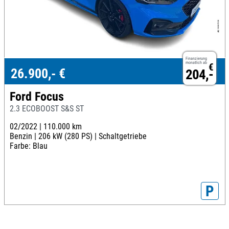
Finanzierung
monatlich ab
€
26.900,- €
204,-
Ford Focus
2.3 ECOBOOST S&S ST
02/2022 |
110.000 km
Benzin |
206 kW (280 PS) |
Schaltgetriebe
Farbe: Blau
P