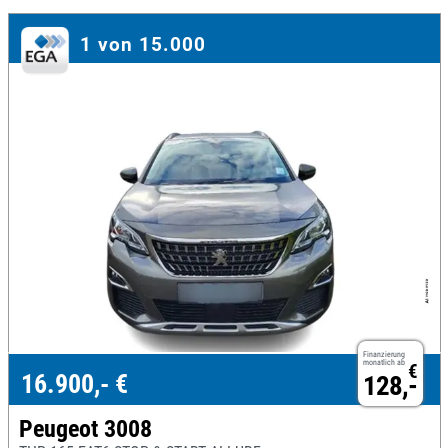
1 von 15.000
Finanzierung
monatlich ab
€
16.900,- €
128,-
Peugeot 3008